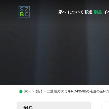
家へ
について 私達
製品
イ
家へ
>
製品
>
二重層の30ミルRO4350Bの液浸の金PC
製品