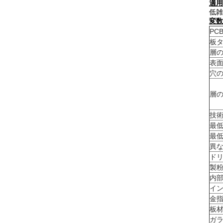
適用
低雑
変数
PC
板
層
表
穴
層
技
最低
最低
異な
ドリ
製粉
内部
イン
金指
板
ガラ