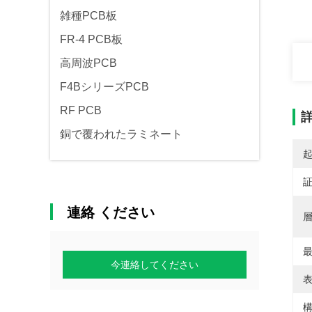
雑種PCB板
FR-4 PCB板
高周波PCB
F4BシリーズPCB
RF PCB
銅で覆われたラミネート
連絡 ください
層
今連絡してください
表
構