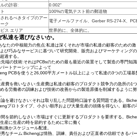
ルの許容:
0.002"
スト
100%の電気テスト前の郵送物
給されるべきタイプのアー
電子メールファイル、Gerber RS-274-X、PC
ワーク
ビス エリア
世界的に、全体的に。
ぜ私達を選びなさいか。
あなたの中核能力の焦点:私達は深くそれが市場の私達の顧客のための
よび巧みなサービスに基づいて研究開発、販売およびマーケティングの
超過する。
 最先端の技術:それはPCBsのための最も最近の装置そして製造の専門
パートナーシップによって
cheng PCBを使うと26,000平方メートル以上によって私達の3つ
。
 生産費を救いなさい:生産費は私達の顧客のプロダクト競争力の急所の1つで
める労働者の訓練および技術の改善からの製造原価を削減するように努
。
 口論を避けなさい:それは取り乱した問題時口論する質問題である。Bic
chengプロトタイプ、小さい順序および大量生産の頭痛を得ない。顧客
 時間を節約しなさい:市場はすぐに更新するプロダクトを要求する。Bich
生産に生産の時を節約するために常に働く
転換かスケジュール配達。
 優秀なチーム:Bichengは情熱、訓練、責任および正直者の信頼でき