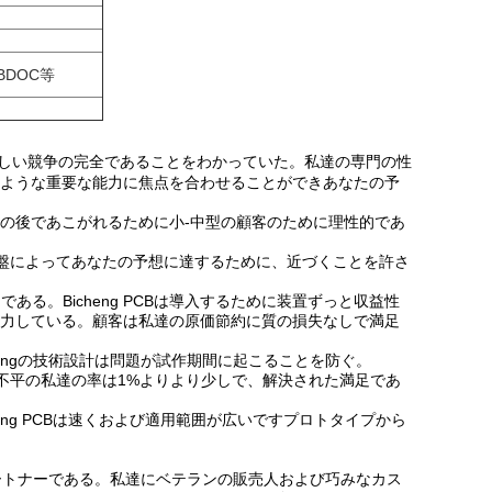
BDOC等
激しい競争の完全であることをわかっていた。私達の専門の性
ような重要な能力に焦点を合わせることができあなたの予
知識の後であこがれるために小-中型の顧客のために理性的であ
の工場基盤によってあなたの予想に達するために、近づくことを許さ
ある。Bicheng PCBは導入するために装置ずっと収益性
力している。顧客は私達の原価節約に質の損失なしで満足
hengの技術設計は問題が試作期間に起こることを防ぐ。
の不平の私達の率は1%よりより少しで、解決された満足であ
eng PCBは速くおよび適用範囲が広いですプロトタイプから
るパートナーである。私達にベテランの販売人および巧みなカス