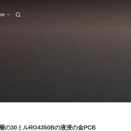
se
層の30ミルRO4350Bの液浸の金PCB