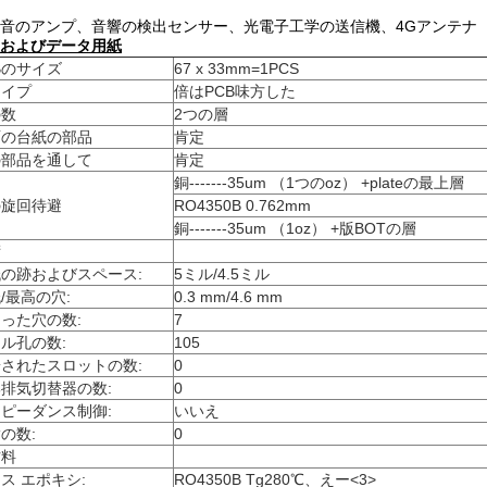
音のアンプ、音響の検出センサー、光電子工学の送信機、4Gアンテナ
およびデータ用紙
Bのサイズ
67 x 33mm=1PCS
タイプ
倍はPCB味方した
の数
2つの層
面の台紙の部品
肯定
の部品を通して
肯定
銅-------35um （1つのoz） +plateの最上層
の旋回待避
RO4350B 0.762mm
銅-------35um （1oz） +版BOTの層
術
の跡およびスペース:
5ミル/4.5ミル
/最高の穴:
0.3 mm/4.6 mm
った穴の数:
7
ル孔の数:
105
されたスロットの数:
0
排気切替器の数:
0
ピーダンス制御:
いいえ
の数:
0
材料
ス エポキシ:
RO4350B Tg280℃、えー<3>