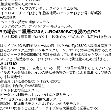
 直接放送衛星のためのLNB;
 マイクロストリップのアンテナ、スペクトラム拡散;
 マイクロストリップおよび細胞基地局のアンテナおよび電力増幅器;
 RFの認識票
 スペクトラム拡散の通信システム
 トランクのアンプ、ディバイダー モジュール等。
CBの場合:二重層の30ミルRO4350Bの液浸の金PCB
リント基板は顧客用プロダクト、映像であり示されている変数は参照の
はタイプの4G WiFiモジュールの適用のためのTg 288°Cの高周波基
はんだのマスク上の白いシルクスクリーン。すべてのviaは乾燥する
はロジャースRO4350Bの1 PCBを供給している全体の板から使用される。
ス2ごとに製造される。それぞれ25のパネルは郵送物のために詰まる。
および利点
電率（DK）は低く、安定している、従って信号伝達遅れなしでよいであ
イルの薄片分離は銅ホイルの熱拡張係数の一貫性による風邪および熱の
な寸法安定性;
高温および低温の抵抗（- 192℃-260℃）;
は指導的迎合的なRoHS確認し、;
テストおよび高圧テスト;
ピーダンス制御テストおよびはんだ能力テスト;
クロ セクションおよび熱耐久度テスト;
度試験、絶縁抵抗テストおよびイオンの汚染テスト;
たのPCBに会うことはプロトタイプから大量生産に必要とする;