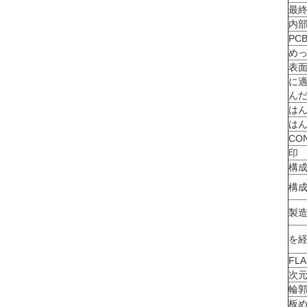
最終
内部
PC
め
表
に
んだ
はん
はん
CO
印
構
構
製造
を
FL
次
輪郭
板め