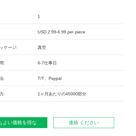
1
USD 2.99-6.99 per piece
ッケージ:
真空
間:
6-7仕事日
法:
T/T、Paypal
力:
1ヶ月あたりの45000部分
もよい価格を得なさい
連絡 ください