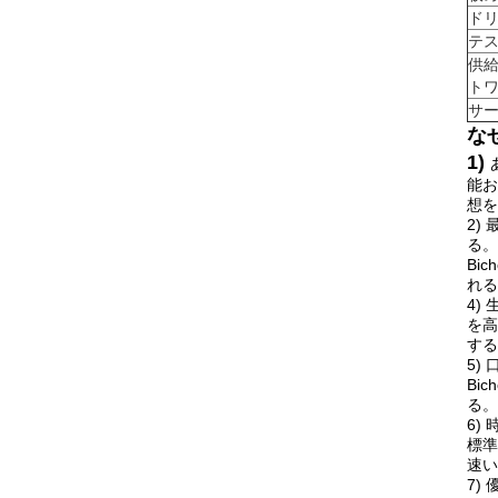
ドリ
テ
供
ト
サー
な
1)
能お
想を
2)
る。
Bi
れる
4)
を高
する
5)
Bi
る。
6)
標準
速い
7)