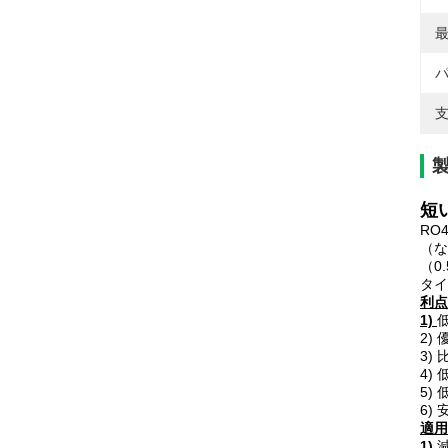
最
パ
支
短
RO
（な
（0
タイ
利点
1)
2)
3)
4)
5)
6)
適用
1)