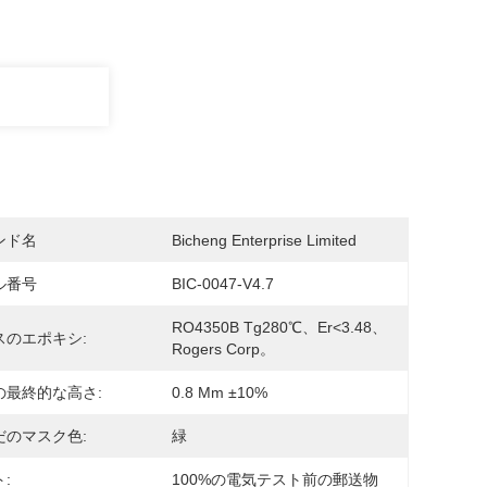
ンド名
Bicheng Enterprise Limited
ル番号
BIC-0047-V4.7
RO4350B Tg280℃、er<3.48、
スのエポキシ:
Rogers Corp。
の最終的な高さ:
0.8 Mm ±10%
だのマスク色:
緑
:
100%の電気テスト前の郵送物