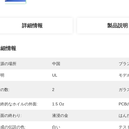
詳細情報
製品説明
詳細情報
起源の場所
中国
ブラ
証明
UL
モデ
の数:
2
ガラ
最終的なホイルの外面:
1.5 Oz
PCB
面の終わり:
液浸の金
はん
成の伝説の色:
白い
テスト