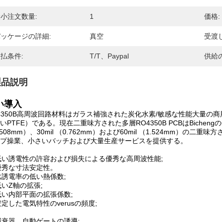
小注文数量:
1
価格:
ッケージの詳細:
真空
受渡
払条件:
T/T、Paypal
供給
製品説明
い導入
4350B高周波回路材料はガラス補強された炭化水素/敏感な性能大量
いPTFE）である。現在二重味方された多層RO4350B PCBはBichengの会
.508mm）、30mil （0.762mm）および60mil （1.524mm）の
プ操業、小さいバッチおよび大量生産サービスを提供する。
低い誘電性の許容および損失による優秀な高周波性能;
 優秀な寸法安定性。
 比誘電率の低い熱係数;
 低いZ軸の拡張;
 低い内部平面の拡張係数;
 安定した電気特性のverusの頻度;
減衰器、自動ゲートの誘導;