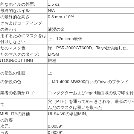
的なホイルの外面:
1.5 oz
最終的なホイル:
N/A
Bの最終的な高さ:
0.8 mm ±10%
っきおよびコーティング
面の終わり
液浸の金
適用するためにマスクをは
上、12micron最低
付けしなさい:
だのマスク色:
緑、PSR-2000GT600D、Taiyoは供給した。
だのマスクのタイプ:
LPSM
NTOUR/CUTTING
旅程
成の伝説の側面
上
成の伝説の色
、IJR-4000 MW300白いのTaiyoのブランド
業者の名前かロゴ:
コンダクターおよびleged自由域の板で印を
穴（PTH）を通ってめっきされる、最低のサイ
経て
んだのマスクは覆いを取った
AMIBILITYの評価
UL 94-V0の承認MIN。
元の許容
次元:
0.0059"
っき:
0.0029"