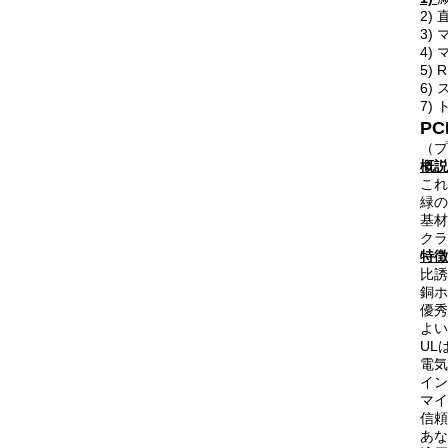
2)
3)
4)
5)
6)
7)
P
（プ
概説
これ
緑の
基材
クラ
特徴
比誘
銅ホ
優秀
よい
UL
電気
イン
マイ
信頼
あな