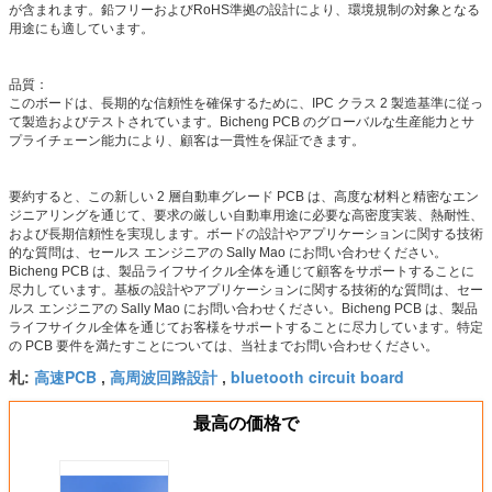
が含まれます。鉛フリーおよびRoHS準拠の設計により、環境規制の対象となる
用途にも適しています。
品質：
このボードは、長期的な信頼性を確保するために、IPC クラス 2 製造基準に従っ
て製造およびテストされています。Bicheng PCB のグローバルな生産能力とサ
プライチェーン能力により、顧客は一貫性を保証できます。
要約すると、この新しい 2 層自動車グレード PCB は、高度な材料と精密なエン
ジニアリングを通じて、要求の厳しい自動車用途に必要な高密度実装、熱耐性、
および長期信頼性を実現します。ボードの設計やアプリケーションに関する技術
的な質問は、セールス エンジニアの Sally Mao にお問い合わせください。
Bicheng PCB は、製品ライフサイクル全体を通じて顧客をサポートすることに
尽力しています。基板の設計やアプリケーションに関する技術的な質問は、セー
ルス エンジニアの Sally Mao にお問い合わせください。Bicheng PCB は、製品
ライフサイクル全体を通じてお客様をサポ​​ートすることに尽力しています。特定
の PCB 要件を満たすことについては、当社までお問い合わせください。
高速PCB
高周波回路設計
bluetooth circuit board
札:
,
,
最高の価格で