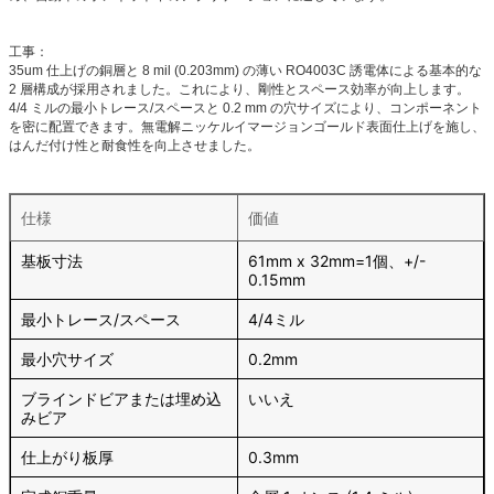
工事：
35um 仕上げの銅層と 8 mil (0.203mm) の薄い RO4003C 誘電体による基本的な
2 層構成が採用されました。これにより、剛性とスペース効率が向上します。
4/4 ミルの最小トレース/スペースと 0.2 mm の穴サイズにより、コンポーネント
を密に配置できます。無電解ニッケルイマージョンゴールド表面仕上げを施し、
はんだ付け性と耐食性を向上させました。
仕様
価値
基板寸法
61mm x 32mm=1個、+/-
0.15mm
最小トレース/スペース
4/4ミル
最小穴サイズ
0.2mm
ブラインドビアまたは埋め込
いいえ
みビア
仕上がり板厚
0.3mm