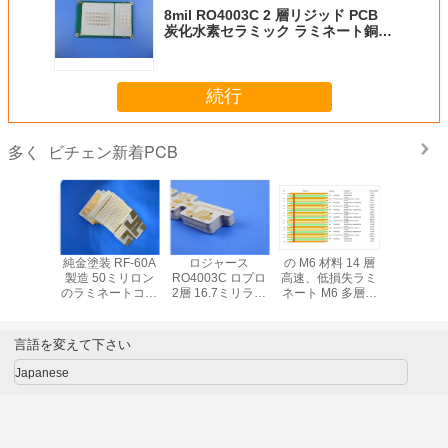
8mil RO4003C 2 層リジッド PCB
炭化水素セラミック ラミネート銅
35um イマージョン ゴールド
(ENIG)
続行
ビチェン新着PCB
多く
化水素セ
純金塗装 RF-60A
ロジャース
の M6 材料 14 層
RO3010
ック
製造 50ミリロン
RO4003C ロプロ
高速、低損失ラミ
板、20mi
l Kappa
のラミネートコア
2層 16.7ミリラミ
ネート M6 多層ハ
ート材製
層PCBを
に組み込まれた二
ネートPCBと
イブリッド PCB、
ジョンシ
仕上げで製
面PCB製造
ENEPIG AIのため
マルチポイント イ
上
する
の多層およびハイ
ンピーダンス コン
言語を変えて下さい
ブリッドPCBの製
トロール付き
造を終了
Japanese