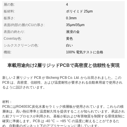
層の数:
4
板材料:
ポリイミド 25μm
板厚さ:
0.3mm
表面/内部の層のCUの厚さ:
35μm/35μm
表面の終わり:
液浸の金
Coverlay色:
黄色
シルクスクリーンの色:
白い
機能:
100% 電気テストに合格
車載用途向け2層リジッドPCBで高密度と信頼性を実現
新しい 2 層リジッド PCB が Bicheng PCB Co. Ltd. から出荷されました。この
PCB は、高密度、信頼性、および温度耐性が要求される自動車用途で使用され
るように設計されています。
材料：
PCBにはRO4003C炭化水素セラミック積層板が使用されています。これらの積
層体は、高い熱伝導率と温度耐久性を提供することが知られています。承認され
た鉛フリープロセスが利用され、基板が鉛および有害物質を制限する環境規制に
確実に準拠します。PCB は -40 °C ～ +85 °C の温度に耐えることができるた
め、自動車のボンネット下のアプリケーションに適しています。