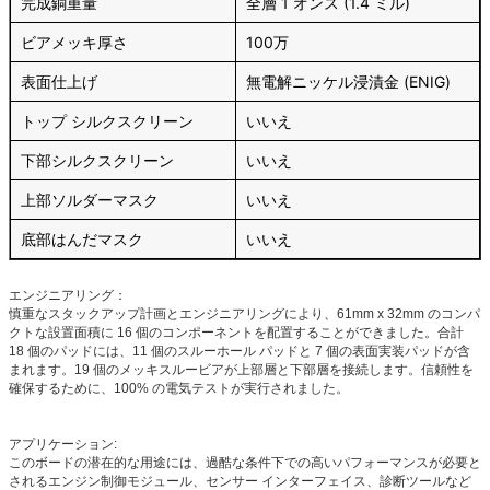
完成銅重量
全層 1 オンス (1.4 ミル)
ビアメッキ厚さ
100万
表面仕上げ
無電解ニッケル浸漬金 (ENIG)
トップ シルクスクリーン
いいえ
下部シルクスクリーン
いいえ
上部ソルダーマスク
いいえ
底部はんだマスク
いいえ
エンジニアリング：
慎重なスタックアップ計画とエンジニアリングにより、61mm x 32mm のコンパ
クトな設置面積に 16 個のコンポーネントを配置することができました。合計
18 個のパッドには、11 個のスルーホール パッドと 7 個の表面実装パッドが含
まれます。19 個のメッキスルービアが上部層と下部層を接続します。信頼性を
確保するために、100% の電気テストが実行されました。
アプリケーション:
このボードの潜在的な用途には、過酷な条件下での高いパフォーマンスが必要と
されるエンジン制御モジュール、センサー インターフェイス、診断ツールなど