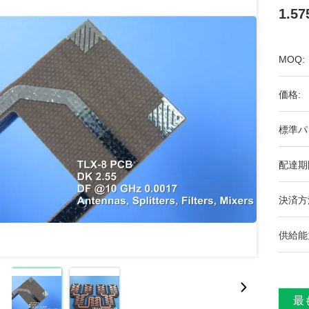
1.5
MOQ:
価格:
標準パ
配達期
決済方
供給能
最