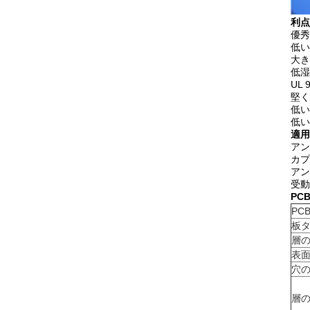
利点
優秀
低い
大き
低湿
UL
堅く
低い
低い
適用
アン
カプ
アン
受動
PC
PC
板
層
表
穴
層