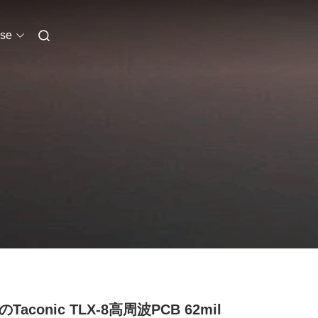
se
のTaconic TLX-8高周波PCB 62mil