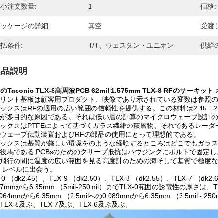
小注文数量:
1
価格:
ッケージの詳細:
真空
受渡
払条件:
T/T、ウェスタン・ユニオン
供給
製品説明
のTaconic TLX-8高周波PCB 62mil 1.575mm TLX-8 RFのサーキッ
リント基板は顧客用プロダクト、映像であり示されている変数は参照の
ックスはRFの適用の広い範囲の信頼性を提供する。この材料は2.45 - 
が多目的な原因である。それは低い層の計算のマイクロウェーブ設計の
ックスはPTFEによって基づくガラス繊維の積層物、それであるレーダ
ウェーブ伝動装置およびRFの部品の使用にとって理想的である。
ックスは基質が厳しい環境をのような経験するところはどこでもガラス
役馬である:PCBsのためのクリープ抵抗はハウジングにボルトで固定
飛行の間に温度の広い範囲を見る高度計のための海そして基質で極度な
 レベルに出会う。
X-0 （dk2.45）、TLX-9 （dk2.50）、TLX-8 （dk2.55）、TLX-7
27mmから6.35mm （5mil-250mil）までTLX-0範囲の誘電性の厚さは、TLX-
064mmから6.35mm （2.5milへの0.089mmから6.35mm （3.5mil - 25
TLX-8及ぶ、TLX-7及ぶ、TLX-6及ぶ及ぶ。