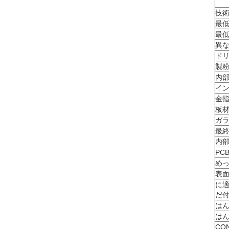
技
最低
最低
異な
ドリ
製粉
内部
イン
金指
板
ガラ
最終
内部
PC
め
表
に
だ付
はん
はん
CO