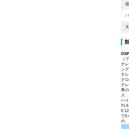
最
パ
支
OSP
（プ
テレ
ング
テレ
クロ
テレ
界の
ス、
ハイ
TL
0.1
で0.
の、