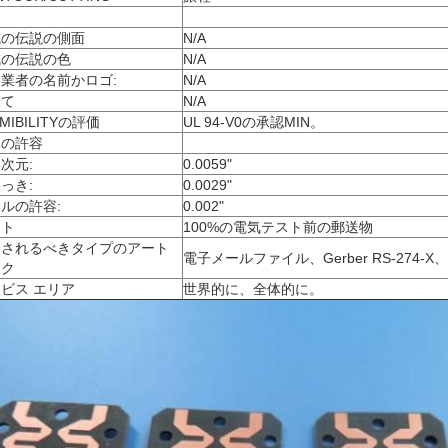
成の伝説の側面
N/A
成の伝説の色
N/A
業者の名前かロゴ:
N/A
経て
N/A
AMIBILITYの評価
UL 94-V0の承認MIN。
元の許容
次元:
0.0059"
っき:
0.0029"
ルの許容:
0.002"
スト
100%の電気テスト前の郵送物
給されるべきタイプのアート
電子メールファイル、Gerber RS-274-X
ーク
ビス エリア
世界的に、全体的に。