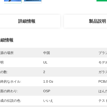
詳細情報
製品説明
詳細情報
起源の場所
中国
ブラ
証明
UL
モデ
の数:
2
ガラス
終的なホイル:
1.0 Oz
PCB
面の終わり:
OSP
はん
成の伝説の色:
いいえ
テスト