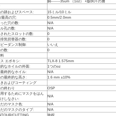
銅-------35um （1oz） +版BOTの層
術
の跡およびスペース:
15ミル/10ミル
/最高の穴:
0.5mm/2.0mm
った穴の数:
N/A
ル孔の数:
N/A
されたスロットの数:
0
排気切替器の数:
0
ピーダンス制御:
いいえ
の数:
0
材料
ス エポキシ:
TLX-8 1.575mm
的なホイルの外面:
1つのoz
最終的なホイル:
N/A
Bの最終的な高さ:
1.6 mm ±10%
っきおよびコーティング
面の終わり
OSP
適用するためにマスクをはん
N/A
けしなさい:
だのマスク色:
N/A
だのマスクのタイプ:
N/A
NTOUR/CUTTING
旅程