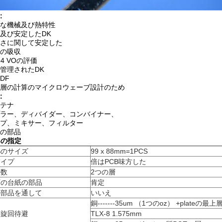
:
な機械及び熱特性
及び安定したDK
さに関して安定した
の吸収
 94 VOの評価
管理されたDK
DF
層の計算のマイクロウェーブ設計のため
:
テナ
ラー、ディバイダー、コンバイナー、
プ、ミキサー、フィルター
の部品
Bの指定
Bのサイズ
99 x 88mm=1PCS
タイプ
倍はPCB味方した
の数
2つの層
面の台紙の部品
肯定
の部品を通して
いいえ
銅-------35um （1つのoz） +plateの最上
の旋回待避
TLX-8 1.575mm