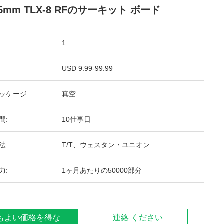
75mm TLX-8 RFのサーキット ボード
1
USD 9.99-99.99
ッケージ:
真空
間:
10仕事日
法:
T/T、ウェスタン・ユニオン
力:
1ヶ月あたりの50000部分
もよい価格を得なさい
連絡 ください