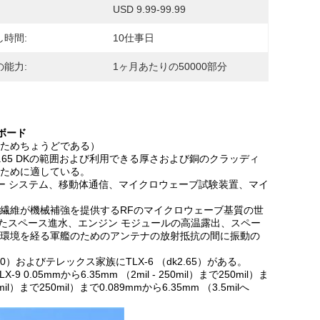
USD 9.99-99.99
し時間:
10仕事日
の能力:
1ヶ月あたりの50000部分
ト ボード
ためちょうどである）
2.65 DKの範囲および利用できる厚さおよび銅のクラッディ
ために適している。
ー システム、移動体通信、マイクロウェーブ試験装置、マイ
繊維が機械補強を提供するRFのマイクロウェーブ基質の世
したスペース進水、エンジン モジュールの高温露出、スペー
環境を経る軍艦のためのアンテナの放射抵抗の間に振動の
 （dk2.60）およびテレックス家族にTLX-6 （dk2.65）がある。
9 0.05mmから6.35mm （2mil - 250mil）まで250mil）ま
0mil）まで250mil）まで0.089mmから6.35mm （3.5milへ