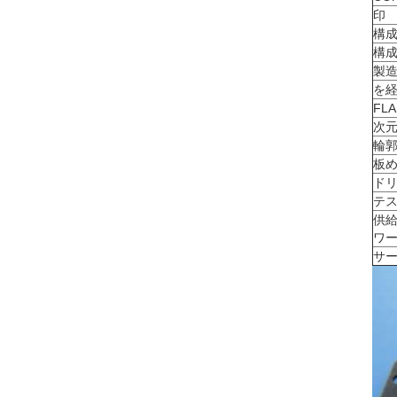
印
構
構
製造
を
FL
次
輪郭
板め
ドリ
テ
供
ワ
サー