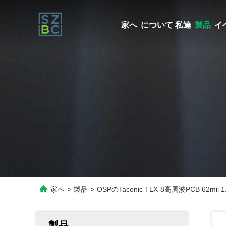
家へ
について 私達
製品
イ
家へ
>
製品
>
OSPのTaconic TLX-8高周波PCB 62mi
製品