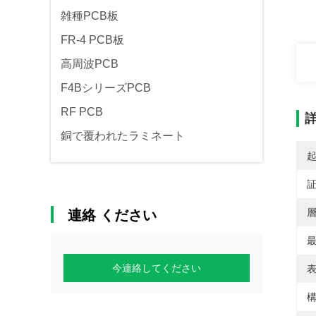
雑種PCB板
FR-4 PCB板
高周波PCB
F4BシリーズPCB
RF PCB
銅で覆われたラミネート
層
連絡 ください
最
今連絡してください
表
構